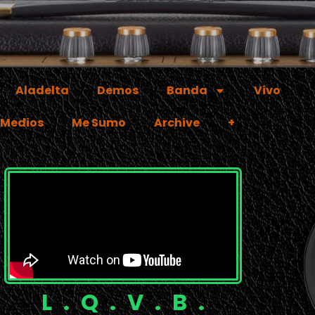
Aladelta
Demos
Banda
Vivo
 Medios
Me Sumo
Archive
+
L.Q.V.B.