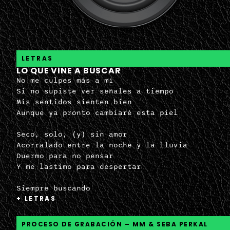
LETRAS
LO QUE VINE A BUSCAR
No me culpes más a mí
Si no supiste ver señales a tiempo
Mis sentidos sienten bien
Aunque ya pronto cambiaré esta piel
Seco, solo, (y) sin amor
Acorralado entre la noche y la lluvia
Duermo para no pensar
Y me lastimo para despertar
Siempre buscando
+ LETRAS
LIBERTAD
Siempre llegando
UN POCO TARDE A CENAR
PROCESO DE GRABACIÓN – MM & SEBA PERKAL