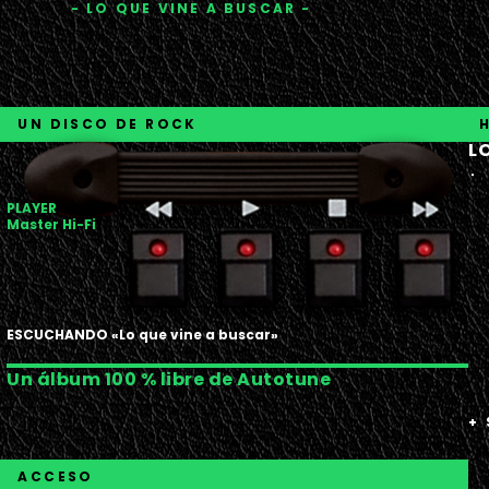
- LO QUE VINE A BUSCAR -
UN DISCO DE ROCK
L
.
PLAYER
Master Hi-Fi
ESCUCHANDO «Lo que vine a buscar»
Un álbum 100 % libre de Autotune
+
ACCESO